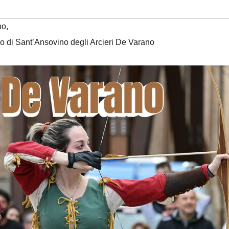
no
,
o di Sant’Ansovino degli Arcieri De Varano