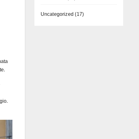
Uncategorized
(17)
nata
te.
e
gio.