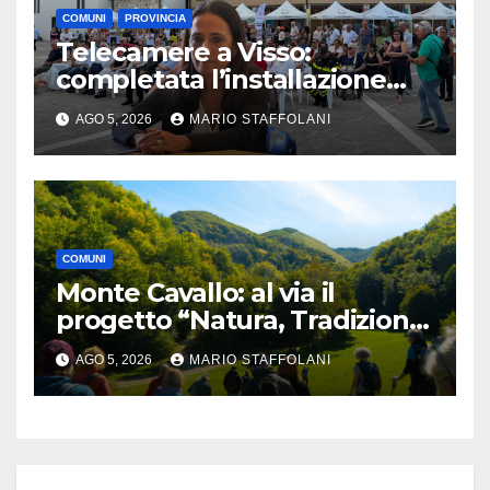
COMUNI
PROVINCIA
Telecamere a Visso:
completata l’installazione
della nuova rete di
AGO 5, 2026
MARIO STAFFOLANI
videosorveglianza
COMUNI
Monte Cavallo: al via il
progetto “Natura, Tradizione
e Rinascita”
AGO 5, 2026
MARIO STAFFOLANI