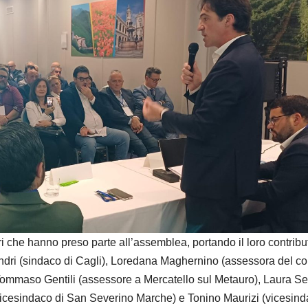
ri che hanno preso parte all’assemblea, portando il loro contribu
andri (sindaco di Cagli), Loredana Maghernino (assessora del 
 Tommaso Gentili (assessore a Mercatello sul Metauro), Laura Ses
vicesindaco di San Severino Marche) e Tonino Maurizi (vicesin