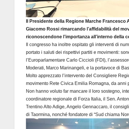
Il Presidente della Regione Marche Francesco A
Giacomo Rossi rimarcando l’affidabilità del movi
riconoscendone l’importanza all’interno della c
Il congresso ha inoltre ospitato gli interventi di n
portato i saluti dei rispettivi partiti e movimenti: s
l’Europarlamentare Carlo Ciccioli (FDI), l’assessore
Moderati, Marco Marinangeli, e la portavoce di Ba
Molto apprezzato l’intervento del Consigliere Reg
movimento Rete Civica Emilia Romagna, da anni por
Non hanno voluto far mancare il loro sostegno, in
coordinatore regionale di Forza Italia, il Sen. Ant
Trentino Alto Adige, Angelo Gennaccaro, il consigli
di Taormina, nonché fondatore di “Sud chiama Nor