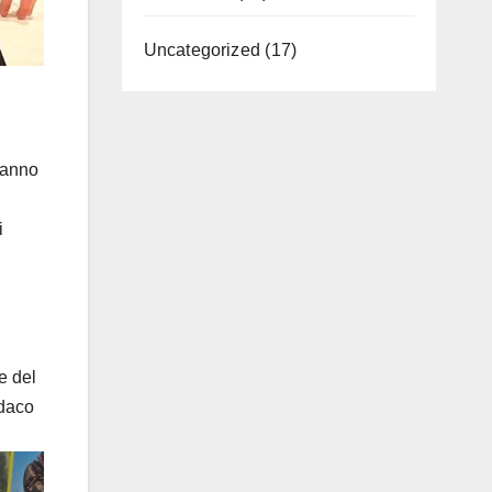
Uncategorized
(17)
 hanno
i
e del
ndaco