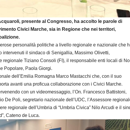
cquaroli, presente al Congresso, ha accolto le parole di
mento Civici Marche, sia in Regione che nei territori,
oalizione.
umerose personalità politiche a livello regionale e nazionale che
ono intervenuti il sindaco di Senigallia, Massimo Olivetti,
 regionale Tiziano Consoli (FI), il responsabile enti locali di No
se Popolare, Paola Giorgi.
ionale dell’Emilia Romagna Marco Mastacchi che, con il suo
ta avanti una proficua collaborazione con i Civici Marche.
tervenendo con un videomessaggio, l’On. Francesco Battistoni,
onio De Poli, segretario nazionale dell’UDC, l’Assessore regional
ere regionale dell’Umbria di “Umbria Civica” Nilo Arcudi e il si
d”, Cateno de Luca.