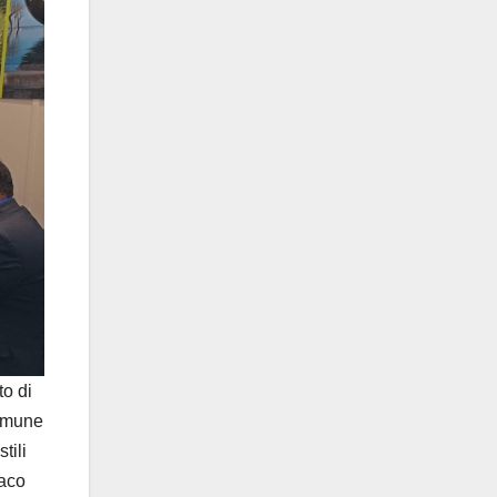
to di
comune
tili
daco