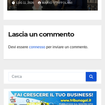
caso politico
LUG 11, 2026
MARIO STAFFOLANI
Lascia un commento
Devi essere
connesso
per inviare un commento.