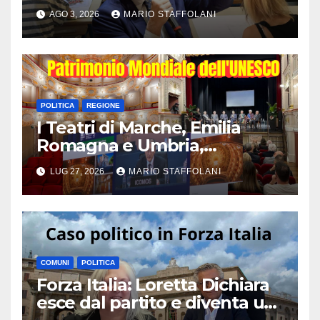
“Per la prima volta assegnati
AGO 3, 2026
MARIO STAFFOLANI
prima del suono della
campanella”
POLITICA
REGIONE
I Teatri di Marche, Emilia
Romagna e Umbria,
riconosciti Patrimonio
LUG 27, 2026
MARIO STAFFOLANI
Mondiale UNESCO
COMUNI
POLITICA
Forza Italia: Loretta Dichiara
esce dal partito e diventa un