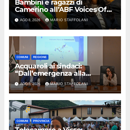
Bambini e ragazzi di
Camerino all’ABF Voices Of
Global Gathering, Lucarelli:
AGO 8, 2026
MARIO STAFFOLANI
“Grazie all’Andrea Bocelli
Foundation”
COMUNI
REGIONE
Acquaroli ai sindaci:
“Dall’emergenza alla
ricostruzione, la sicurezza
AGO 5, 2026
MARIO STAFFOLANI
prima di tutto”
COMUNI
PROVINCIA
Telecamere a Visso: