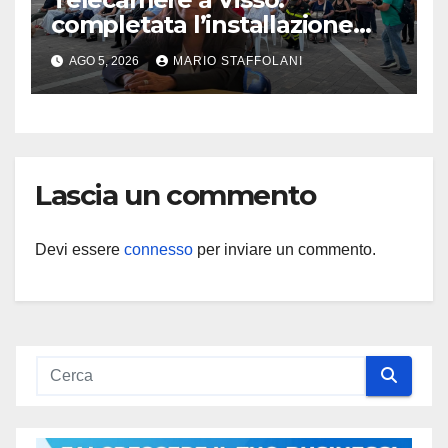
completata l’installazione
della nuova rete di
AGO 5, 2026
MARIO STAFFOLANI
videosorveglianza
Lascia un commento
Devi essere
connesso
per inviare un commento.