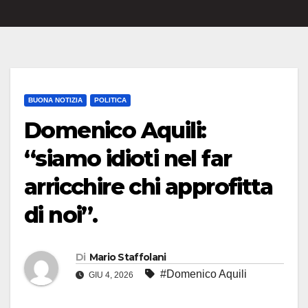
BUONA NOTIZIA
POLITICA
Domenico Aquili:
“siamo idioti nel far
arricchire chi approfitta
di noi”.
Di
Mario Staffolani
#Domenico Aquili
GIU 4, 2026