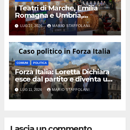
I Teatri di Marche, Emilia
Romagna e Umbria,
riconosciti Patrimonio
LUG 27, 2026
MARIO STAFFOLANI
Mondiale UNESCO
COMUNI
POLITICA
Forza Italia: Loretta Dichiara
esce dal partito e diventa un
caso politico
LUG 11, 2026
MARIO STAFFOLANI
Lascia un commento