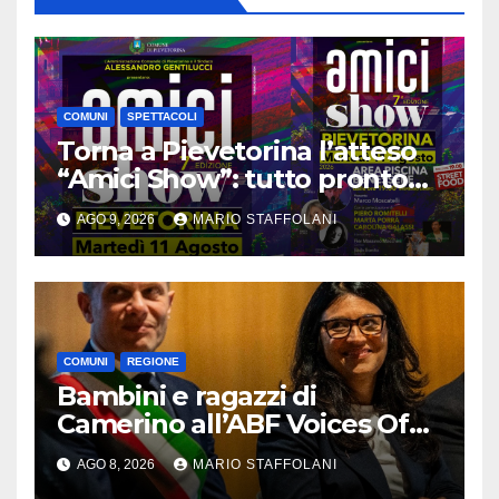
COMUNI
SPETTACOLI
Torna a Pievetorina l’atteso
“Amici Show”: tutto pronto
per la 7ª Edizione
AGO 9, 2026
MARIO STAFFOLANI
COMUNI
REGIONE
Bambini e ragazzi di
Camerino all’ABF Voices Of
Global Gathering, Lucarelli:
AGO 8, 2026
MARIO STAFFOLANI
“Grazie all’Andrea Bocelli